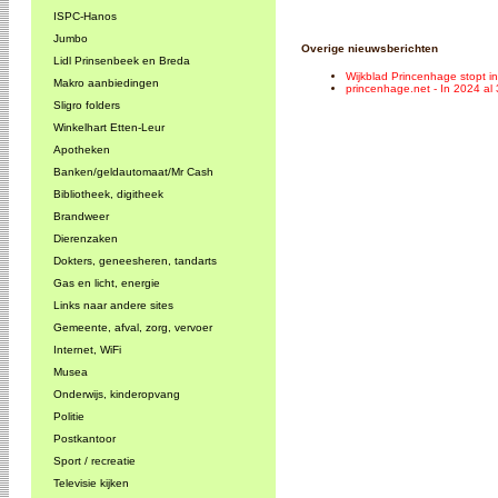
ISPC-Hanos
Jumbo
Overige nieuwsberichten
Lidl Prinsenbeek en Breda
Wijkblad Princenhage stopt i
Makro aanbiedingen
princenhage.net - In 2024 al 
Sligro folders
Winkelhart Etten-Leur
Apotheken
Banken/geldautomaat/Mr Cash
Bibliotheek, digitheek
Brandweer
Dierenzaken
Dokters, geneesheren, tandarts
Gas en licht, energie
Links naar andere sites
Gemeente, afval, zorg, vervoer
Internet, WiFi
Musea
Onderwijs, kinderopvang
Politie
Postkantoor
Sport / recreatie
Televisie kijken