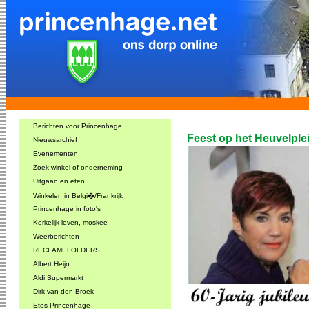
Berichten voor Princenhage
Feest op het Heuvelplei
Nieuwsarchief
Evenementen
Zoek winkel of onderneming
Uitgaan en eten
Winkelen in Belgi�/Frankrijk
Princenhage in foto's
Kerkelijk leven, moskee
Weerberichten
RECLAMEFOLDERS
Albert Heijn
Aldi Supermarkt
Dirk van den Broek
Etos Princenhage