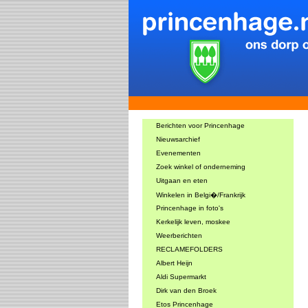
Berichten voor Princenhage
Nieuwsarchief
Evenementen
Zoek winkel of onderneming
Uitgaan en eten
Winkelen in Belgi�/Frankrijk
Princenhage in foto's
Kerkelijk leven, moskee
Weerberichten
RECLAMEFOLDERS
Albert Heijn
Aldi Supermarkt
Dirk van den Broek
Etos Princenhage