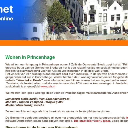
Wonen in Princenhage
Wie wil er nou niet graag in Princenhage wonen? Zelfs de Gemeente Breda zegt het al: "Pr
grootste buurt van de Gemeente Breda en het is een relatief rustige en sociaal hechte buu
hebben vooral waardering voor de rust en voorzieningen in dit deel van Breda."
Het vinden van een woning is daarom niet altijd even makkelijk. In de lijst van ondernemers 
gespecialiseerd zijn in Princenhage. Verder hebben de 3 woningbouwcorporaties Singelves
website
"Woonloket Breda"
waar informatie beschikbaar is over het woningaanbod in zowel 
Tenslotte, de beste huizenzoeksite waarin meer dan 95% van de koopwoningen in Nederland
zoekcriteria is ongetwijfeld
www.zah.nl
We moeten een goed woordje doen voor de Princenhaagse makelaarskantoren. Aanbevelen
Lambregts Makelaardij, Van Spaandonkstraat
Mariska Franken Vastgoed, Haagweg 392
Mechel Makelaardij, Dreef 3
Ze kennen Princenhage als hun broekzak en weten de beste plekjes te vinden.
De Gemeente geeft een brochure uit over het grondbeleid en het meerjarenperspectief die
h
nieuwbouwprojecten staan aangegeven met uitleg.
Die staat hier voor u klaar.
Beide docum
Nieuwbouw in de buurt van Princenhage