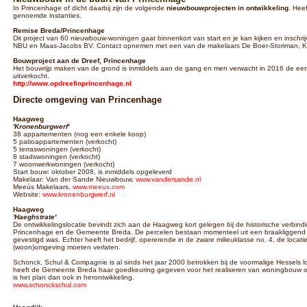
In Princenhage of dicht daarbij zijn de volgende
nieuwbouwprojecten in ontwikkeling
. Hee
genoemde instanties.
Remise Breda/Princenhage
Dit project van 60 nieuwbouw-woningen gaat binnenkort van start en je kan kijken en inschri
NBU en Maas-Jacobs BV. Contact opnemen met een van de makelaars De Boer-Storiman, Kin
Bouwproject aan de Dreef, Princenhage
Het bouwrijp maken van de grond is inmiddels aan de gang en men verwacht in 2016 de eerst
uitverkocht.
http://www.opdreefinprincenhage.nl
Directe omgeving van Princenhage
Haagweg
'Kronenburgwerf'
38 appartementen (nog een enkele koop)
5 patioappartementen (verkocht)
5 terraswoningen (verkocht)
8 stadswoningen (verkocht)
7 woonwerkwoningen (verkocht)
Start bouw: oktober 2008, is inmiddels opgeleverd
Makelaar: Van der Sande Nieuwbouw,
www.vandersande.nl
Meeùs Makelaars,
www.meeus.com
Website:
www.kronenburgwerf.nl
Haagweg
'Haeghstrate'
De ontwikkelingslocatie bevindt zich aan de Haagweg kort gelegen bij de historische verbi
Princenhage en de Gemeente Breda. De percelen bestaan momenteel uit een braakliggend ter
gevestigd was. Echter heeft het bedrijf, opererende in de zware milieuklasse no. 4, de locat
(woon)omgeving moeten verlaten.
Schonck, Schul & Compagnie is al sinds het jaar 2000 betrokken bij de voormalige Hessels l
heeft de Gemeente Breda haar goedkeuring gegeven voor het realiseren van woningbouw op 
is het plan dan ook in herontwikkeling.
www.schonckschul.com