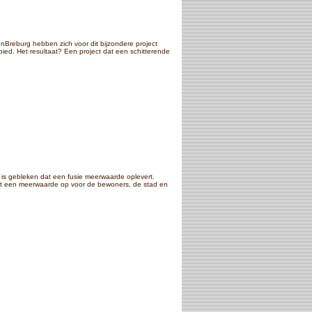
nBreburg hebben zich voor dit bijzondere project
ed. Het resultaat? Een project dat een schitterende
k is gebleken dat een fusie meerwaarde oplevert.
rt een meerwaarde op voor de bewoners, de stad en