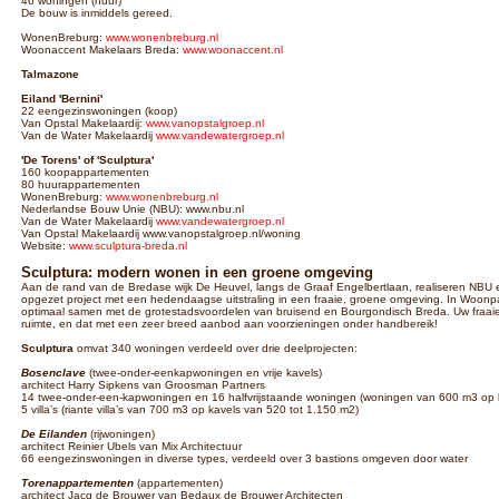
46 woningen (huur)
De bouw is inmiddels gereed.
WonenBreburg:
www.wonenbreburg.nl
Woonaccent Makelaars Breda:
www.woonaccent.nl
Talmazone
Eiland 'Bernini'
22 eengezinswoningen (koop)
Van Opstal Makelaardij:
www.vanopstalgroep.nl
Van de Water Makelaardij
www.vandewatergroep.nl
'De Torens' of 'Sculptura'
160 koopappartementen
80 huurappartementen
WonenBreburg:
www.wonenbreburg.nl
Nederlandse Bouw Unie (NBU): www.nbu.nl
Van de Water Makelaardij
www.vandewatergroep.nl
Van Opstal Makelaardij www.vanopstalgroep.nl/woning
Website:
www.sculptura-breda.nl
Sculptura: modern wonen in een groene omgeving
Aan de rand van de Bredase wijk De Heuvel, langs de Graaf Engelbertlaan, realiseren N
opgezet project met een hedendaagse uitstraling in een fraaie, groene omgeving. In Woonp
optimaal samen met de grotestadsvoordelen van bruisend en Bourgondisch Breda. Uw fraaie
ruimte, en dat met een zeer breed aanbod aan voorzieningen onder handbereik!
Sculptura
omvat 340 woningen verdeeld over drie deelprojecten:
Bosenclave
(twee-onder-eenkapwoningen en vrije kavels)
architect Harry Sipkens van Groosman Partners
14 twee-onder-een-kapwoningen en 16 halfvrijstaande woningen (woningen van 600 m3 op 
5 villa’s (riante villa’s van 700 m3 op kavels van 520 tot 1.150 m2)
De Eilanden
(rijwoningen)
architect Reinier Ubels van Mix Architectuur
66 eengezinswoningen in diverse types, verdeeld over 3 bastions omgeven door water
Torenappartementen
(appartementen)
architect Jacq de Brouwer van Bedaux de Brouwer Architecten