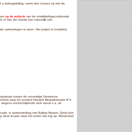
ft u belangstelling, neem dan contact op met de
jven
op de website
van de ontwikkelingscombinatie
 of Van der Sande kan natuurlijk ook.
e opleveringen te doen. Het project is inmiddels
ndingsstraat tussen de voormalige Gemeente
rein waar tot voorkort Hessels Metaalindustrie B.V.
ie wegens voortschrijdende druk vanuit o.a. de
ocatie, in samenwerking met Ballast Nedam. Sinds kort
deze locatie maar het schiet niet erg op. Momenteel