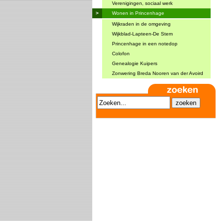
Verenigingen, sociaal werk
>
Wonen in Princenhage
Wijkraden in de omgeving
Wijkblad-Lapteen-De Stem
Princenhage in een notedop
Colofon
Genealogie Kuipers
Zonwering Breda Nooren van der Avoird