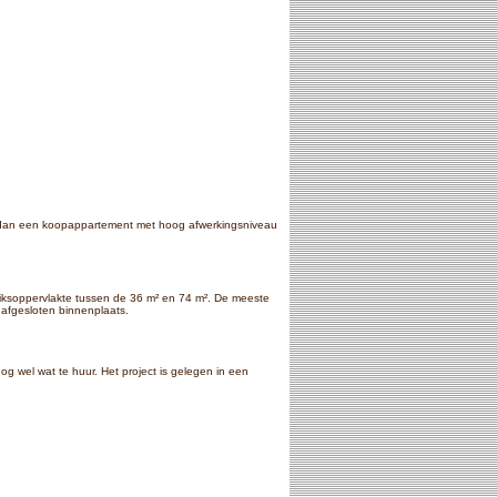
e dan een koopappartement met hoog afwerkingsniveau
uiksoppervlakte tussen de 36 m² en 74 m². De meeste
 afgesloten binnenplaats.
nog wel wat te huur. Het project is gelegen in een