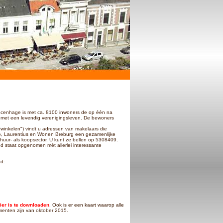
incenhage is met ca. 8100 inwoners de op één na
rt met een levendig verenigingsleven. De bewoners
("winkelen") vindt u adressen van makelaars die
te, Laurentius en Wonen Breburg een gezamenlijke
huur- als koopsector. U kunt ze bellen op 5308409.
 staat opgenomen mét allerlei interessante
d:
ier is te downloaden
. Ook is er een kaart waarop alle
enten zijn van oktober 2015.