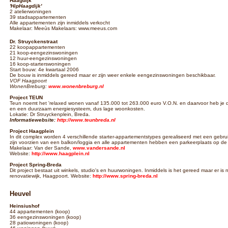
Haagdijk
'HipHaagdijk'
2 atelierwoningen
39 stadsappartementen
Alle appartementen zijn inmiddels verkocht
Makelaar: Meeùs Makelaars: www.meeus.com
Dr. Struyckenstraat
22 koopappartementen
21 koop-eengezinswoningen
12 huur-eengezinswoningen
16 koop-starterswoningen
Start bouw: 4e kwartaal 2006
De bouw is inmiddels gereed maar er zijn weer enkele eengezinswoningen beschikbaar.
VOF Haagpoort
WonenBreburg:
www.wonenbreburg.nl
Project TEUN
Teun noemt het 'relaxed wonen vanaf 135.000 tot 263.000 euro V.O.N. en daarvoor heb j
en een duurzaam energiesysteem, dus lage woonkosten.
Lokatie: Dr Struyckenplein, Breda.
Informatiewebsite:
http://www.teunbreda.nl
Project Haagplein
In dit complex worden 4 verschillende starter-appartementstypes gerealiseerd met een gebr
zijn voorzien van een balkon/loggia en alle appartementen hebben een parkeerplaats op de
Makelaar: Van der Sande,
www.vandersande.nl
Website:
http://www.haagplein.nl
Project Spring-Breda
Dit project bestaat uit winkels, studio's en huurwoningen. Inmiddels is het gereed maar er is 
renovatiewijk, Haagpoort. Website:
http://www.spring-breda.nl
Heuvel
Heinsiushof
44 appartementen (koop)
36 eengezinswoningen (koop)
28 patiowoningen (koop)