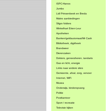
ISPC-Hanos
Jumbo
Lidl Prinsenbeek en Breda
Makro aanbiedingen
Sligro folders
Winkelhart Etten-Leur
Apotheken
Banken/geldautomaat/Mr Cash
Bibliotheek, digitheek
Brandweer
Dierenzaken
Dokters, geneesheren, tandarts
Gas en licht, energie
Links naar andere sites
Gemeente, afval, zorg, vervoer
Internet, WiFi
Musea
Onderwijs, kinderopvang
Politie
Postkantoor
Sport / recreatie
Televisie kijken