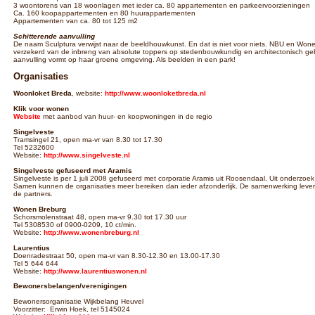
3 woontorens van 18 woonlagen met ieder ca. 80 appartementen en parkeervoorzieningen
Ca. 160 koopappartementen en 80 huurappartementen
Appartementen van ca. 80 tot 125 m2
Schitterende aanvulling
De naam Sculptura verwijst naar de beeldhouwkunst. En dat is niet voor niets. NBU en Wone
verzekerd van de inbreng van absolute toppers op stedenbouwkundig en architectonisch gebi
aanvulling vormt op haar groene omgeving. Als beelden in een park!
Organisaties
Woonloket Breda
, website:
http://www.woonloketbreda.nl
Klik voor wonen
Website
met aanbod van huur- en koopwoningen in de regio
Singelveste
Tramsingel 21, open ma-vr van 8.30 tot 17.30
Tel 5232600
Website:
http://www.singelveste.nl
Singelveste gefuseerd met Aramis
Singelveste is per 1 juli 2008 gefuseerd met corporatie Aramis uit Roosendaal. Uit onderzoe
Samen kunnen de organisaties meer bereiken dan ieder afzonderlijk. De samenwerking leve
de partners.
Wonen Breburg
Schorsmolenstraat 48, open ma-vr 9.30 tot 17.30 uur
Tel 5308530 of 0900-0209, 10 ct/min.
Website:
http://www.wonenbreburg.nl
Laurentius
Doenradestraat 50, open ma-vr van 8.30-12.30 en 13.00-17.30
Tel 5 644 644
Website:
http://www.laurentiuswonen.nl
Bewonersbelangen/verenigingen
Bewonersorganisatie Wijkbelang Heuvel
Voorzitter: Erwin Hoek, tel 5145024