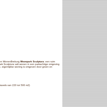
BU en WonenBreburg
Woonpark Sculptura
: een ruim
ark Sculptura valt wonen in een parkachtige omgeving
, eigentijdse woning is omgeven door groen en
kavels van 220 tot 500 m2)