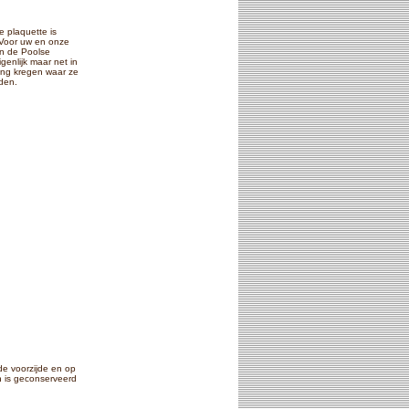
 plaquette is
Voor uw en onze
aan de Poolse
genlijk maar net in
ing kregen waar ze
dden.
e voorzijde en op
n is geconserveerd