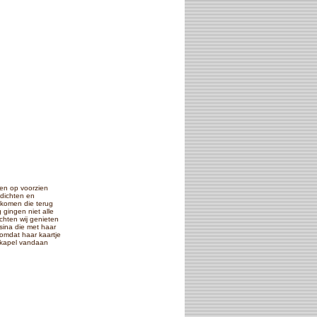
nen op voorzien
edichten en
 komen die terug
 gingen niet alle
chten wij genieten
ina die met haar
 omdat haar kaartje
 kapel vandaan