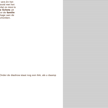
s vers én het
etooid met het
 dat zo mooi is
ie Schets
uit
oor de
familie
nhage aan de
schonken.
 Onder de diashow staat nog een link, als u daarop