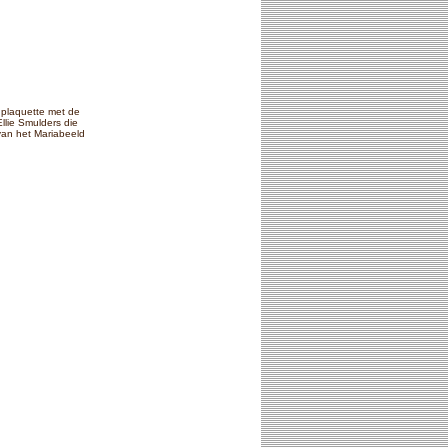
 plaquette met de
llie Smulders die
 van het Mariabeeld