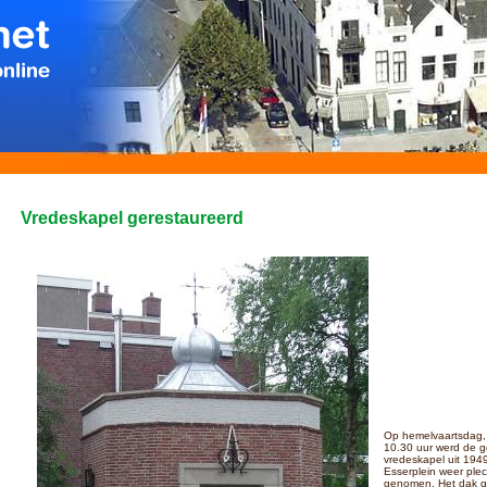
Vredeskapel gerestaureerd
Op hemelvaartsdag,
10.30 uur werd de g
vredeskapel uit 194
Esserplein weer plec
genomen. Het dak gl