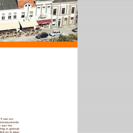
 5 mei om
erestaureerde
9 aan het
htig in gebruik
imt en is weer