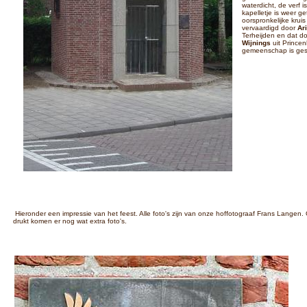
waterdicht, de verf i
kapelletje is weer g
oorspronkelijke kruis
vervaardigd door
Ar
Terheijden en dat d
Wijnings
uit Prince
gemeenschap is ge
Hieronder een impressie van het feest. Alle foto's zijn van onze hoffotograaf Frans Langen.
drukt komen er nog wat extra foto's.