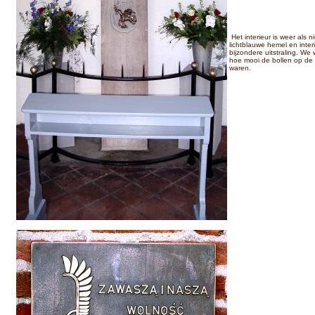
Het interieur is weer als n
lichtblauwe hemel en inter
bijzondere uitstraling. We
hoe mooi de bollen op de
waren.