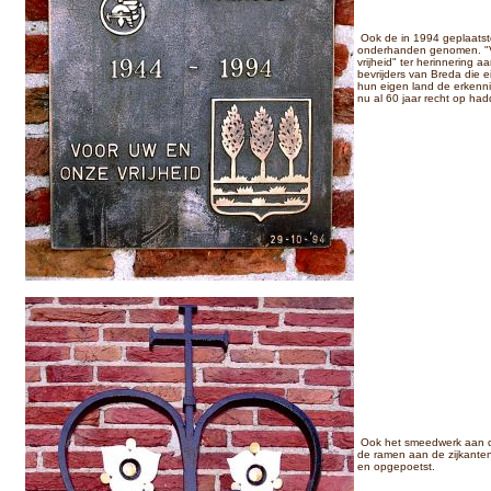
Ook de in 1994 geplaatste
onderhanden genomen. "
vrijheid" ter herinnering 
bevrijders van Breda die ei
hun eigen land de erkenn
nu al 60 jaar recht op ha
Ook het smeedwerk aan d
de ramen aan de zijkante
en opgepoetst.