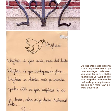
De kinderen lieten ballon
van kaartjes met mooie g
overpeinzingen. Wie weet
van verre landen. Gelukkig
kaartjes zo ver weg en mo
van de gedachten van Ros
ballon de poedelprijs won
precies één meter van de
werd gevonden.