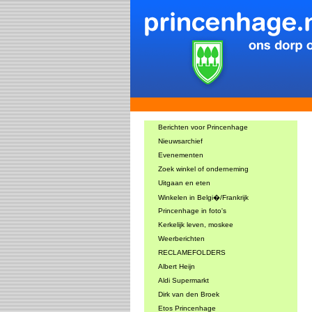
Berichten voor Princenhage
Nieuwsarchief
Evenementen
Zoek winkel of onderneming
Uitgaan en eten
Winkelen in Belgi�/Frankrijk
Princenhage in foto's
Kerkelijk leven, moskee
Weerberichten
RECLAMEFOLDERS
Albert Heijn
Aldi Supermarkt
Dirk van den Broek
Etos Princenhage