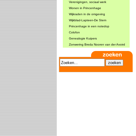
Verenigingen, sociaal werk
Wonen in Princenhage
Wijkraden in de omgeving
Wijkblad-Lapteen-De Stem
Princenhage in een notedop
Colofon
Genealogie Kuipers
Zonwering Breda Nooren van der Avoird