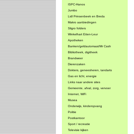
ISPC-Hanos
Jumbo
Lidl Prinsenbeek en Breda
Makro aanbiedingen
Sligro folders
Winkelhart Etten-Leur
Apotheken
Banken/geldautomaat/Mr Cash
Bibliotheek, digitheek
Brandweer
Dierenzaken
Dokters, geneesheren, tandarts
Gas en licht, energie
Links naar andere sites
Gemeente, afval, zorg, vervoer
Internet, WiFi
Musea
Onderwijs, kinderopvang
Politie
Postkantoor
Sport / recreatie
Televisie kijken