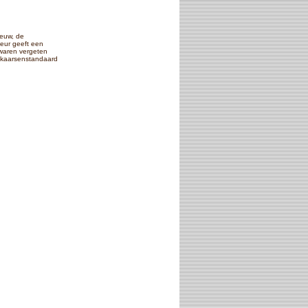
ieuw, de
ieur geeft een
 waren vergeten
 kaarsenstandaard