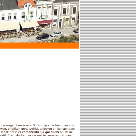
 de wagen ben je er in 5 minuutjes. Je bent dan ook
eg, er blijken grote politici, artiesten en kunstenaars
 least: het is er
verschrikkelijk goed leven
. Dat uit
tijl. Eten, drinken, mode niet te vergeten zijn meer