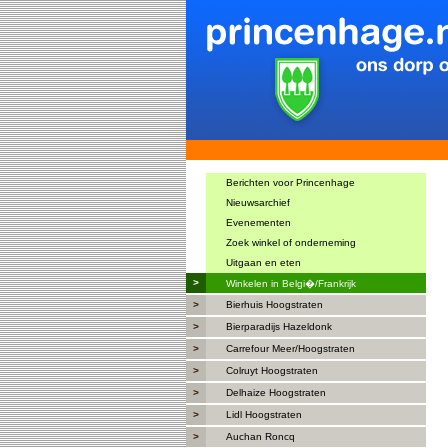
Berichten voor Princenhage
Nieuwsarchief
Evenementen
Zoek winkel of onderneming
Uitgaan en eten
>
Winkelen in Belgi�/Frankrijk
>
Bierhuis Hoogstraten
>
Bierparadijs Hazeldonk
>
Carrefour Meer/Hoogstraten
>
Colruyt Hoogstraten
>
Delhaize Hoogstraten
>
Lidl Hoogstraten
>
Auchan Roncq