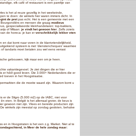
tandige, elk café of restaurant is een pareltje van
les is het al reuze gezellig in het weekeinde,
en te doen: de winkels hier waren immers dicht. In
gint de pret
pas echt. Het is een gemeente met een
al Bourgondiërs en mensen die graag
modieus
us, gespecialiseerde kleinhandelaren: top-bakkers,
rijs of Milaan:
je vindt het gewoon hier
. Zelfs zoiets
 van de horeca: je kan er
verschrikkelijk lekker eten
jn en dat komt naar voren in de klantvriendelijkheid,
en uitgekiend systeem is met 'dienstencheques' waarmee
s of tandarts moet betalen zou wel eens verrast
storische gebouwen, kijk maar een om je heen.
hte vakantiegevoel. Je ziet dingen die er hier
is er héél goed leven. Die 3.000+ Nederlanders die er
oed toeven in het Hoogstraatse.
upermarkten die de moeite waard zijn. Waarom komt u
s er de Sligro (5.000 m2) op de IABC, niet voor
 eten. In België is het allemaal groter, de keus is
hier gewoon niet zijn. Vlees en bereide producten zijn
. De winkels zijn meestal op zondag gesloten, behalve
 en in Hoogstraten is het een z.g. Market. Niet al te
zondagochtend, in Meer de hele zondag maar: