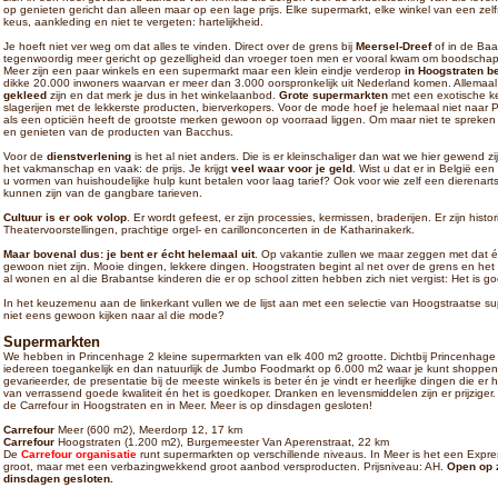
op genieten gericht dan alleen maar op een lage prijs. Elke supermarkt, elke winkel van een zelfs
keus, aankleding en niet te vergeten: hartelijkheid.
Je hoeft niet ver weg om dat alles te vinden. Direct over de grens bij
Meersel-Dreef
of in de Baar
tegenwoordig meer gericht op gezelligheid dan vroeger toen men er vooral kwam om boodschapp
Meer zijn een paar winkels en een supermarkt maar een klein eindje verderop
in Hoogstraten be
dikke 20.000 inwoners waarvan er meer dan 3.000 oorspronkelijk uit Nederland komen. Allema
gekleed
zijn en dat merk je dus in het winkelaanbod.
Grote supermarkten
met een exotische ke
slagerijen met de lekkerste producten, bierverkopers. Voor de mode hoef je helemaal niet naar Pa
als een opticiën heeft de grootste merken gewoon op voorraad liggen. Om maar niet te spreken
en genieten van de producten van Bacchus.
Voor de
dienstverlening
is het al niet anders. Die is er kleinschaliger dan wat we hier gewend zi
het vakmanschap en vaak: de prijs. Je krijgt
veel waar voor je geld
. Wist u dat er in België e
u vormen van huishoudelijke hulp kunt betalen voor laag tarief? Ook voor wie zelf een dierenart
kunnen zijn van de gangbare tarieven.
Cultuur is er ook volop
. Er wordt gefeest, er zijn processies, kermissen, braderijen. Er zijn hi
Theatervoorstellingen, prachtige orgel- en carillonconcerten in de Katharinakerk.
Maar bovenal dus: je bent er écht helemaal uit
. Op vakantie zullen we maar zeggen met dat éc
gewoon niet zijn. Mooie dingen, lekkere dingen. Hoogstraten begint al net over de grens en het 
al wonen en al die Brabantse kinderen die er op school zitten hebben zich niet vergist: Het is g
In het keuzemenu aan de linkerkant vullen we de lijst aan met een selectie van Hoogstraatse s
niet eens gewoon kijken naar al die mode?
Supermarkten
We hebben in Princenhage 2 kleine supermarkten van elk 400 m2 grootte. Dichtbij Princenhage i
iedereen toegankelijk en dan natuurlijk de Jumbo Foodmarkt op 6.000 m2 waar je kunt shoppen én
gevarieerder, de presentatie bij de meeste winkels is beter én je vindt er heerlijke dingen die er 
van verrassend goede kwaliteit én het is goedkoper. Dranken en levensmiddelen zijn er prijziger
de Carrefour in Hoogstraten en in Meer. Meer is op dinsdagen gesloten!
Carrefour
Meer (600 m2), Meerdorp 12, 17 km
Carrefour
Hoogstraten (1.200 m2), Burgemeester Van Aperenstraat, 22 km
De
Carrefour organisatie
runt supermarkten op verschillende niveaus. In Meer is het een Express
groot, maar met een verbazingwekkend groot aanbod versproducten. Prijsniveau: AH.
Open op 
dinsdagen gesloten.