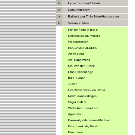
>
Hyper Turnhout/Schoten
>
Cora Anderlecht
>
Bakkerij van Thillo Meer/Hoogstraten
>
Vishuis in Meer
Princenhage in foto's
Kerkelijk leven, moskee
Weerberichten
RECLAMEFOLDERS
Albert Heijn
Aldi Supermarkt
Dirk van den Broek
Etos Princenhage
ISPC-Hanos
Jumbo
Lidl Prinsenbeek en Breda
Makro aanbiedingen
Sligro folders
Winkelhart Etten-Leur
Apotheken
Banken/geldautomaat/Mr Cash
Bibliotheek, digitheek
Brandweer