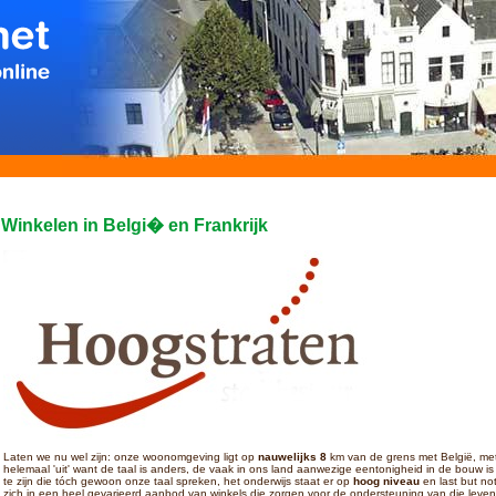
Winkelen in Belgi� en Frankrijk
Laten we nu wel zijn: onze woonomgeving ligt op
nauwelijks 8
km van de grens met België, met
helemaal 'uit' want de taal is anders, de vaak in ons land aanwezige eentonigheid in de bouw is w
te zijn die tóch gewoon onze taal spreken, het onderwijs staat er op
hoog niveau
en last but not
zich in een heel gevarieerd aanbod van winkels die zorgen voor de ondersteuning van die levenss