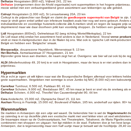
Delhaize
Hoogstraten (800 m2), Vrijheid 241, 22 km
Delhaize
(overgenomen door de Ahold organisatie) runt supermarkten in het hogere prijsniveau.
mooie winkel met een verbazingwekkend groot assortiment aan lekkernijen op alle gebied.
Colruyt
Hoogstraten (1.000 m2), St Lenaartseweg 20A, 23 km
Corlruyt is de prijsvechter van België en claimt de
goedkoopste supermarkt van België
te zijn. 
maar je vindt geen enkel artikel van inferieure kwaliteit zoals hier nog wel eens gebeurt. Anders da
indrukwekkende en voordelige huismerk-collectie álle A-merken vindt en tegen de laagste prijs va
deprimerend maar wie daar doorheen prikt kan voordelig shoppen. Ze hebben een geweldige k
Lidl
Hoogstraten (600m2), Gelmelstraat 82 (weg richting Wortel/Merksplas), 22 km
De Lidl staat erbij omdat het assortiment heel anders is dan in Nederland. Vooral
verse product
vindt er meer A-merkproducten dan in de filialen bij ons. Wat ook is: typische Lidl merk-producten
België en hebben een 'Belgische' smaak.
Bierparadijs
, douanezone Hazeldonk, Wenenstraat 9, 13 km
Het Bierhuis
, Aertselaarstraat 37 Hoogstraten, 21 km
Bijzonder grote keus aan dranken, de naam zegt het al. Overigens: wie bier wil zal ook bij de re
ALDI
(Minderhoutdorp 49, 20 km) is er ook in Hoogstraten, maar de keus is er niet anders dan in
prijsniveau.
Hypermarkten
Als je echt je ogen uit wilt kijken naar wat die Bourgondische Belgen allemaal voor lekkers heb
grote supermarkten. Vergeleken met sommige is onze Jumbo bij NAC (6.000 m2) een kaboutertje. D
Carrefour
Turnhout, 6.500 m2, Parklaan 80, 41 km
Carrefour
Schoten, 9.000 m2, Bredabaan 967, 45 km maar je bent er snel via de snelweg als er
Delhaize
Schoten, 4.000 m2, Theofiel Van Cauwenberghslei 90, 44 km
Cora
Anderlecht, 15.000 m2, Olympische Dreef 15, 111 km
Auchan
Roncq in Frankrijk, 15.000 m2, Boulevard d'Halluin, 165 km, anderhalf uur rijden. 80+ k
Warenmarkten
De markten in Antwerpen zijn een uitje wel waard. De bekendste hier is wel de
Vogelenmarkt
die
op zaterdag is er op dezelfde plek een exotische markt met veel lekker eten uit veel windstrek
De kraampjes staan op de Oudevaartplaats, het Theaterplein, Tabakvest, de Maria Pijpelincxstr
combineren met shoppen en uitgaan: het ligt midden in de stad. Parkeren doe je het best langs
Antwerpen, dat is tegenwoordig maar een half uurtje maar je betaalt wel de hoofdprijs: 28,40 vo