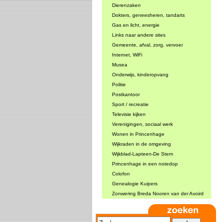
Dierenzaken
Dokters, geneesheren, tandarts
Gas en licht, energie
Links naar andere sites
Gemeente, afval, zorg, vervoer
Internet, WiFi
Musea
Onderwijs, kinderopvang
Politie
Postkantoor
Sport / recreatie
Televisie kijken
Verenigingen, sociaal werk
Wonen in Princenhage
Wijkraden in de omgeving
Wijkblad-Lapteen-De Stem
Princenhage in een notedop
Colofon
Genealogie Kuipers
Zonwering Breda Nooren van der Avoird