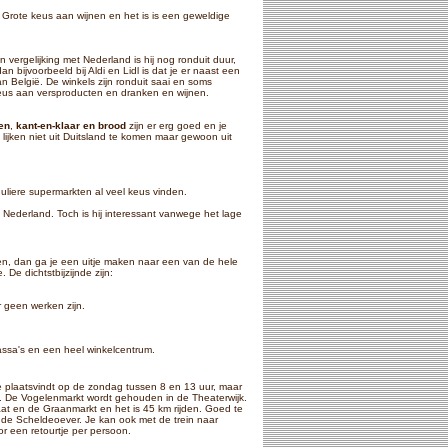
 Grote keus aan wijnen en het is is een geweldige
In vergelijking met Nederland is hij nog ronduit duur,
n bijvoorbeeld bij Aldi en Lidl is dat je er naast een
n België. De winkels zijn ronduit saai en soms
eus aan versproducten en dranken en wijnen.
en
,
kant-en-klaar en brood
zijn er erg goed en je
 lijken niet uit Duitsland te komen maar gewoon uit
guliere supermarkten al veel keus vinden.
 Nederland. Toch is hij interessant vanwege het lage
ben, dan ga je een uitje maken naar een van de hele
e dichtstbijzijnde zijn:
 geen werken zijn.
assa's en een heel winkelcentrum.
 plaatsvindt op de zondag tussen 8 en 13 uur, maar
en. De Vogelenmarkt wordt gehouden in de Theaterwijk.
aat en de Graanmarkt en het is 45 km rijden. Goed te
 de Scheldeoever. Je kan ook met de trein naar
or een retourtje per persoon.