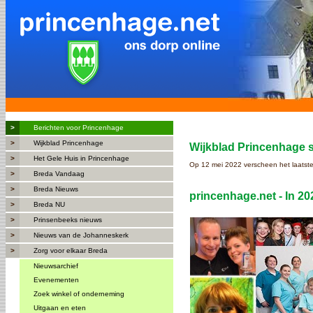
>
Berichten voor Princenhage
>
Wijkblad Princenhage
Wijkblad Princenhage s
>
Het Gele Huis in Princenhage
Op 12 mei 2022 verscheen het laatste
>
Breda Vandaag
>
Breda Nieuws
princenhage.net - In 20
>
Breda NU
>
Prinsenbeeks nieuws
>
Nieuws van de Johanneskerk
>
Zorg voor elkaar Breda
Nieuwsarchief
Evenementen
Zoek winkel of onderneming
Uitgaan en eten