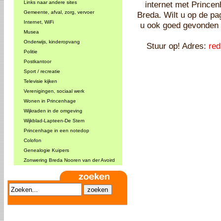
Links naar andere sites
internet met Princen
Gemeente, afval, zorg, vervoer
Breda. Wilt u op de pa
Internet, WiFi
u ook goed gevonden 
Musea
Onderwijs, kinderopvang
Stuur op! Adres:
red
Politie
Postkantoor
Sport / recreatie
Televisie kijken
Verenigingen, sociaal werk
Wonen in Princenhage
Wijkraden in de omgeving
Wijkblad-Lapteen-De Stem
Princenhage in een notedop
Colofon
Genealogie Kuipers
Zonwering Breda Nooren van der Avoird