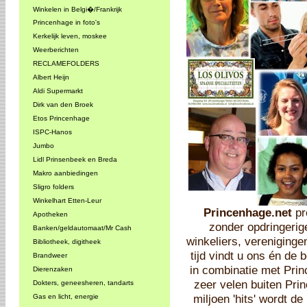
Winkelen in Belgi�/Frankrijk
Princenhage in foto's
Kerkelijk leven, moskee
Weerberichten
RECLAMEFOLDERS
Albert Heijn
Aldi Supermarkt
Dirk van den Broek
Etos Princenhage
ISPC-Hanos
Jumbo
Lidl Prinsenbeek en Breda
Makro aanbiedingen
Sligro folders
Winkelhart Etten-Leur
Princenhage.net
pr
Apotheken
zonder opdringerig
Banken/geldautomaat/Mr Cash
winkeliers, vereniginge
Bibliotheek, digitheek
tijd vindt u ons én de
Brandweer
in combinatie met Pri
Dierenzaken
zeer velen buiten Pr
Dokters, geneesheren, tandarts
miljoen 'hits' wordt 
Gas en licht, energie