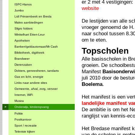
er 2 met 4 vestigingen
ISPC-Hanos
website
Jumbo
Lidl Prinsenbeek en Breda
De lestijden van alle s
Makro aanbiedingen
vroeger genoemd de H. 
Sligro folders
naar school tussen 8.30
Winkelhart Etten-Leur
om te eten.
Apotheken
Banken/geldautomaat/Mr Cash
Topscholen
Bibliotheek, digitheek
Alle basisscholen in B
Brandweer
groeien. De schoolbestu
Dierenzaken
Manifest
Basisonderwij
Dokters, geneesheren, tandarts
juli 2010 door de best
Gas en licht, energie
Links naar andere sites
Boelema
.
Gemeente, afval, zorg, vervoer
Internet, WiFi
Het manifest is een ver
Musea
landelijke manifest v
>
Onderwijs, kinderopvang
De ambitie is om het Ne
Politie
ranglijst van kennis-ec
Postkantoor
Sport / recreatie
Het Bredase manifest ke
Televisie kijken
van de scholen is profe