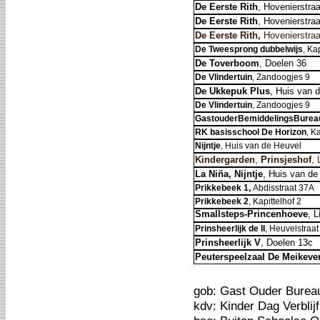
De Eerste Rith
, Hovenierstra
De Eerste Rith
, Hovenierstra
De Eerste Rith,
Hovenierstraa
De Tweesprong dubbelwijs
,
Kap
De Toverboom
, Doelen 36
De Vlindertuin
, Zandoogjes 9
De Ukkepuk Plus
, Huis van 
De Vlindertuin
, Zandoogjes 9
GastouderBemiddelingsBurea
RK basisschool De Horizon
, K
Nijntje
, Huis van de Heuvel
Kindergarden
,
Prinsjeshof
,
La Niña, Nijntje
, Huis van de
Prikkebeek 1,
Abdisstraat 37A
Prikkebeek 2
, Kapittelhof 2
Smallsteps-Princenhoeve
, 
Prinsheerlijk de II
, Heuvelstraat
Prinsheerlijk V
, Doelen 13c
Peuterspeelzaal De Meikever
gob: Gast Ouder Bur
kdv: Kinder Dag Verblijf