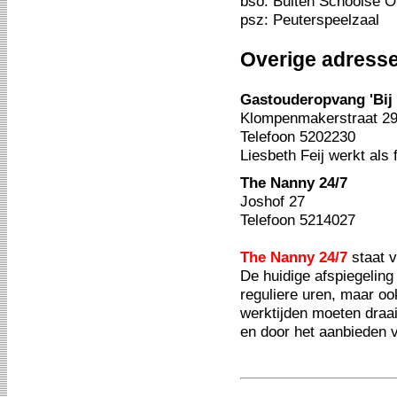
bso: Buiten Schoolse 
psz: Peuterspeelzaal
Overige adress
Gastouderopvang 'Bij 
Klompenmakerstraat 2
Telefoon 5202230
Liesbeth Feij werkt al
The Nanny 24/7
Joshof 27
Telefoon 5214027
The Nanny 24/7
staat v
De huidige afspiegeling
reguliere uren, maar oo
werktijden moeten draai
en door het aanbieden va