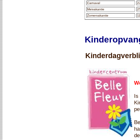
Carnaval
2
Meivakantie
25
Zomervakantie
1
Kinderopvan
Kinderdagverbli
We
Is
Ki
pe
Be
ha
de