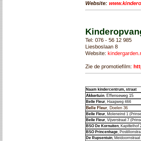
Website:
www.kindero
Kinderopvang
Tel: 076 - 56 12 985
Liesboslaan 8
Website:
kindergarden.
Zie de promotiefilm:
ht
Naam kindercentrum, straat
Akkertuin
Effenseweg 15
,
Belle Fleur
, Haagweg 466
Belle Fleur
, Doelen 36
Belle Fleur
, Moleneind 1 (Prin
Belle Fleur
, Vijverstraat 7 (Pri
BSO De Kornuiten
, Kapittelhof 
BSO Princenhage
, Postillonstr
De Rupsentuin
, Meidoornstraat