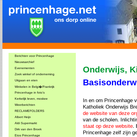
Berichten voor Princenhage
Nieuwsarchief
Onderwijs, 
Evenementen
Zoek winkel of onderneming
Basisonderw
Uitgaan en eten
Winkelen in Belgi�/Frankrijk
Princenhage in foto's
Kerkelijk leven, moskee
In en om Princenhage va
Weerberichten
Katholiek Onderwijs Bre
RECLAMEFOLDERS
de website van deze or
Albert Heijn
van de scholen. Inlicht
Aldi Supermarkt
staat op deze website
.
Dirk van den Broek
Princenhage zelf zijn g
Etos Princenhage