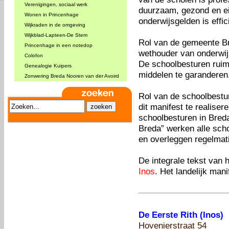
Verenigingen, sociaal werk
duurzaam, gezond en eig
Wonen in Princenhage
onderwijsgelden is effic
Wijkraden in de omgeving
Wijkblad-Lapteen-De Stem
Rol van de gemeente Br
Princenhage in een notedop
wethouder van onderwijs
Colofon
De schoolbesturen ruimt
Genealogie Kuipers
middelen te garanderen
Zonwering Breda Nooren van der Avoird
Rol van de schoolbestu
dit manifest te realise
schoolbesturen in Breda
Breda” werken alle sch
en overleggen regelmat
De integrale tekst van 
Inos
. Het landelijk man
De Eerste Rith (Inos)
Hovenierstraat 54