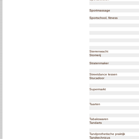
Sportmassage
Sportschool, fitness
Sterrenwacht
Stomerij
Stratenmaker
Streetdance lessen
Stucadoor
Supermarkt
Taarten
Tabakswaren
Tandarts
Tandprothetische praktijk
Tandtechnicus