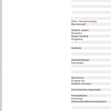
Disco, feestverzorging
Doe-het-zelf
Dokters, artsen
Domotica
Droge voeding
Drogisterij
Drukkerij
Duikopleidingen
Electriciteit
Electronica
Engelse les
Erotisch Centrum
Evenementen-organisatie
Feestartikelen
Feestzaal
Fietsen/Bromfietsen/reparaties