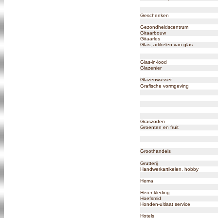
Geschenken
Gezondheidscentrum
Gitaarbouw
Gitaarles
Glas, artikelen van glas
Glas-in-lood
Glazenier
Glazenwasser
Grafische vormgeving
Graszoden
Groenten en fruit
Groothandels
Grutterij
Handwerkartikelen, hobby
Hema
Herenkleding
Hoefsmid
Honden-uitlaat service
Hotels