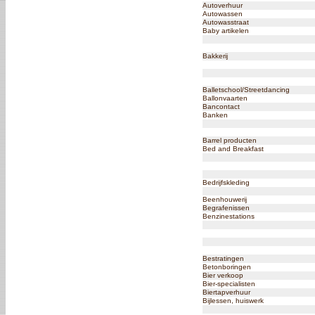
Autoverhuur
Autowassen
Autowasstraat
Baby artikelen
Bakkerij
Balletschool/Streetdancing
Ballonvaarten
Bancontact
Banken
Barrel producten
Bed and Breakfast
Bedrijfskleding
Beenhouwerij
Begrafenissen
Benzinestations
Bestratingen
Betonboringen
Bier verkoop
Bier-specialisten
Biertapverhuur
Bijlessen, huiswerk