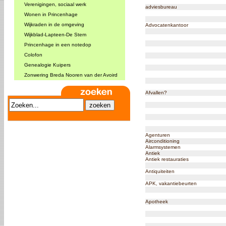
Verenigingen, sociaal werk
adviesbureau
Wonen in Princenhage
Wijkraden in de omgeving
Advocatenkantoor
Wijkblad-Lapteen-De Stem
Princenhage in een notedop
Colofon
Genealogie Kuipers
Zonwering Breda Nooren van der Avoird
Afvallen?
Agenturen
Airconditioning
Alarmsystemen
Antiek
Antiek restauraties
Antiquiteiten
APK, vakantiebeurten
Apotheek