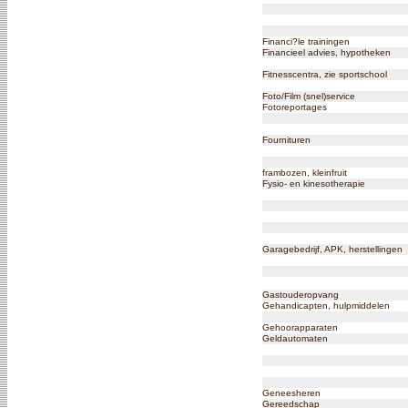
Financi?le trainingen
Financieel advies, hypotheken
Fitnesscentra, zie sportschool
Foto/Film (snel)service
Fotoreportages
Fournituren
frambozen, kleinfruit
Fysio- en kinesotherapie
Garagebedrijf, APK, herstellingen
Gastouderopvang
Gehandicapten, hulpmiddelen
Gehoorapparaten
Geldautomaten
Geneesheren
Gereedschap