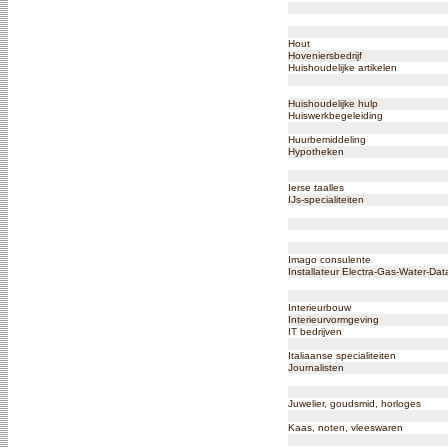
Hout
Hoveniersbedrijf
Huishoudelijke artikelen
Huishoudelijke hulp
Huiswerkbegeleiding
Huurbemiddeling
Hypotheken
Ierse taalles
IJs-specialiteiten
Imago consulente
Installateur Electra-Gas-Water-Dat
Interieurbouw
Interieurvormgeving
IT bedrijven
Italiaanse specialiteiten
Journalisten
Juwelier, goudsmid, horloges
Kaas, noten, vleeswaren