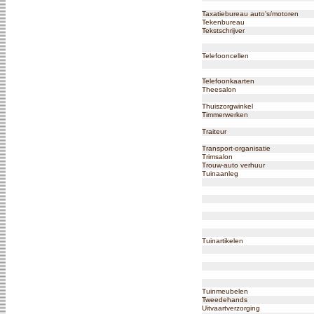
Taxatiebureau auto's/motoren
Tekenbureau
Tekstschrijver
Telefooncellen
Telefoonkaarten
Theesalon
Thuiszorgwinkel
Timmerwerken
Traiteur
Transport-organisatie
Trimsalon
Trouw-auto verhuur
Tuinaanleg
Tuinartikelen
Tuinmeubelen
Tweedehands
Uitvaartverzorging