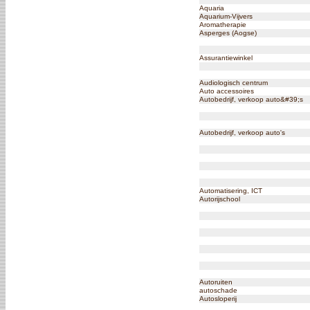
Aquaria
Aquarium-Vijvers
Aromatherapie
Asperges (Aogse)
Assurantiewinkel
Audiologisch centrum
Auto accessoires
Autobedrijf, verkoop auto&#39;s
Autobedrijf, verkoop auto's
Automatisering, ICT
Autorijschool
Autoruiten
autoschade
Autosloperij