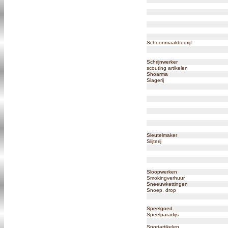
Schoonmaakbedrijf
Schrijnwerker
scouting artikelen
Shoarma
Slagerij
Sleutelmaker
Slijterij
Sloopwerken
Smokingverhuur
Sneeuwkettingen
Snoep, drop
Speelgoed
Speelparadijs
Sportartikelen