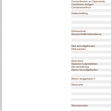
Contactlenzen en Optometrie
Containers reinigen
Containerverhuur
Dakbedekking
Damesmode
Dansen/ballet/streetdance
Dart benodigdheden
Delicatessen
Detectives
Diabetes hulpmiddelen
Dienstverlening
Dieren benodigdheden
Dieren weggelopen?
Dierenarts
Dierenpension