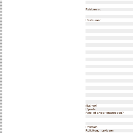
Reisbureau
Restaurant
rijschool
Rijwielen
Riool of afvoer ontstoppen?
Rollators
Rolluiken, markiezen