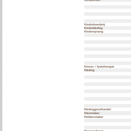
Kinderboerderij
Kinderkleding
Kinderopvang
Kineso- / fysiotherapie
Kleding
Kledinggroothandel
Kleermaker
Klokkenmaker
Klussendienst