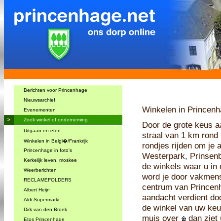
Berichten voor Princenhage
Nieuwsarchief
Winkelen in Princen
Evenementen
>
Zoek winkel of onderneming
Door de grote keus a
Uitgaan en eten
straal van 1 km rond 
Winkelen in Belgi�/Frankrijk
rondjes rijden om je 
Princenhage in foto's
Westerpark, Prinsenb
Kerkelijk leven, moskee
de winkels waar u in
Weerberichten
word je door vakmense
RECLAMEFOLDERS
centrum van Princenh
Albert Heijn
aandacht verdient do
Aldi Supermarkt
de winkel van uw keu
Dirk van den Broek
muis over
dan ziet 
Etos Princenhage