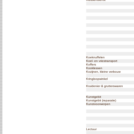
Koeknuffelen
Koel- en vriestransport
Koffers
Kooklessen
Kozijnen, kleine verbouw
Kringloopwinkel
Kruidenier & grutterswaren
Kunstgebit
Kunstgebit (reparatie)
Kunstvoorwerpen
Lectuur