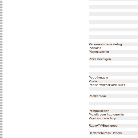
Personeelsbemiddeling
Pianoles
Pianostemmer
Pizza bezorgen
Podotherapie
Poelier
Poolse winkel/Polski sklep
Postkantoor
Postpakketten
Praktijk voor haptonomie
Psychosociale hulp
Radio/TV/Bruingoed
Reclamebureau, letters