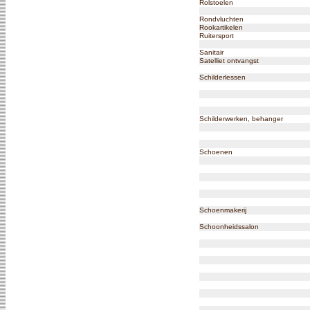
Rolstoelen
Rondvluchten
Rookartikelen
Ruitersport
Sanitair
Satelliet ontvangst
Schilderlessen
Schilderwerken, behanger
Schoenen
Schoenmakerij
Schoonheidssalon