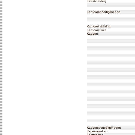
Kaasboerderij
Kantoorbenodigdheden
Kantoorinrichting
Kantoorruimte
Kappers
Kappersbenodigdheden
Kersenkweker
Kerstbomen