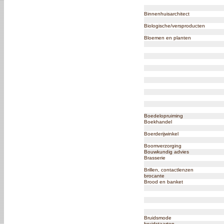
Binnenhuisarchitect
Biologische/versproducten
Bloemen en planten
Boedelopruiming
Boekhandel
Boerderijwinkel
Boomverzorging
Bouwkundig advies
Brasserie
Brillen, contactlenzen
brocante
Brood en banket
Bruidsmode
bruidstaarten