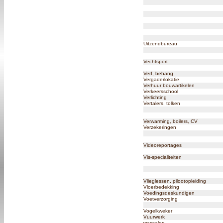
Uitzendbureau
Vechtsport
Verf, behang
Vergaderlokatie
Verhuur bouwartikelen
Verkeersschool
Verlichting
Vertalers, tolken
Verwarming, boilers, CV
Verzekeringen
Videoreportages
Vis-specialiteiten
Vlieglessen, pilootopleiding
Vloerbedekking
Voedingsdeskundigen
Voetverzorging
Vogelkweker
Vuurwerk
wassalon