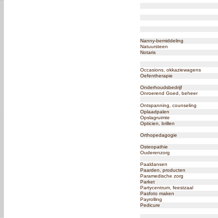
Nanny-bemiddeling
Natuursteen
Notaris
Occasions, okkaziewagens
Oefentherapie
Onderhoudsbedrijf
Onroerend Goed, beheer
Ontspanning, counseling
Oplaadpalen
Opslagruimte
Opticien, brillen
Orthopedagogie
Osteopathie
Ouderenzorg
Paaldansen
Paarden, producten
Paramedische zorg
Parket
Partycentrum, feestzaal
Pasfoto maken
Payrolling
Pedicure