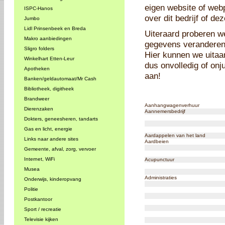
eigen website of web
ISPC-Hanos
over dit bedrijf of d
Jumbo
Lidl Prinsenbeek en Breda
Uiteraard proberen we
Makro aanbiedingen
gegevens veranderen, i
Sligro folders
Hier kunnen we uitaa
Winkelhart Etten-Leur
dus onvolledig of onj
Apotheken
aan!
Banken/geldautomaat/Mr Cash
Bibliotheek, digitheek
Brandweer
Aanhangwagenverhuur
Dierenzaken
Aannemersbedrijf
Dokters, geneesheren, tandarts
Gas en licht, energie
Aardappelen van het land
Links naar andere sites
Aardbeien
Gemeente, afval, zorg, vervoer
Internet, WiFi
Acupunctuur
Musea
Administraties
Onderwijs, kinderopvang
Politie
Postkantoor
Sport / recreatie
Televisie kijken