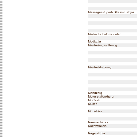
Massages (Sport- Stress- Baby-)
Medische hulpmiddelen
Meditatie
Meubelen, stoffering
Meubelstoffering
Mondzorg
Motor stallen/huren
Mr Cash
Musea
Muziekles
Naaimachines
Nachtwinkels
Nagelstudio